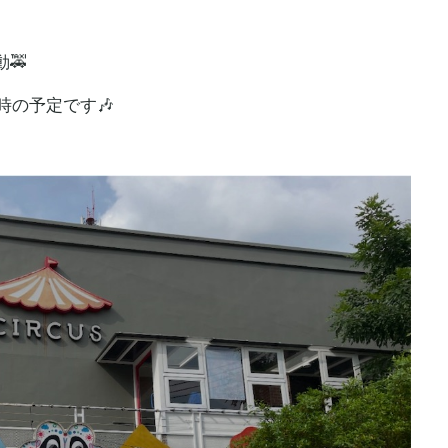
🚕
時の予定です🎶