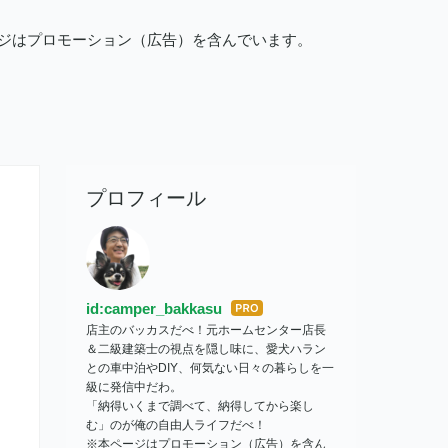
ージはプロモーション（広告）を含んでいます。
プロフィール
id:camper_bakkasu
はて
店主のバッカスだべ！元ホームセンター店長
なブ
＆二級建築士の視点を隠し味に、愛犬ハラン
ログ
との車中泊やDIY、何気ない日々の暮らしを一
Pro
級に発信中だわ。
「納得いくまで調べて、納得してから楽し
む」のが俺の自由人ライフだべ！
※本ページはプロモーション（広告）を含ん