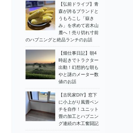
【弘前ドライブ】青
森が誇るブランドと
うもろこし「嶽き
み」を求めて岩木山
麓へ！売り切れ寸前
のハプニングと絶品ランチのお話
【畑仕事日記】朝4
時起きでトラクター
出動！幻想的な朝も
やと謎のメーター数
値のお話
【古民家DIY】窓下
に小上がり風畳ベン
チを自作！ユニット
畳の加工とハプニン
グ連続の木工奮闘記