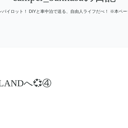
ンパイロット！ DIYと車中泊で送る、自由人ライフだべ！ ※本ペ
LANDへ💞④