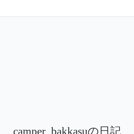
camper_bakkasuの日記