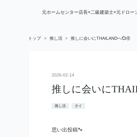
元ホームセンター店長×二級建築士×元ドロー
トップ
>
推し活
>
推しに会いにTHAILANDへ💞④
2026
-
02
-
14
推しに会いにTHAI
推し活
タイ
思い出投稿🐾