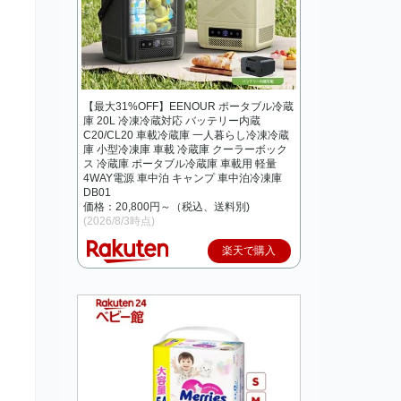
【最大31%OFF】EENOUR ポータブル冷蔵
庫 20L 冷凍冷蔵対応 バッテリー内蔵
C20/CL20 車載冷蔵庫 一人暮らし冷凍冷蔵
庫 小型冷凍庫 車載 冷蔵庫 クーラーボック
ス 冷蔵庫 ポータブル冷蔵庫 車載用 軽量
4WAY電源 車中泊 キャンプ 車中泊冷凍庫
DB01
価格：20,800円～（税込、送料別)
(2026/8/3時点)
楽天で購入