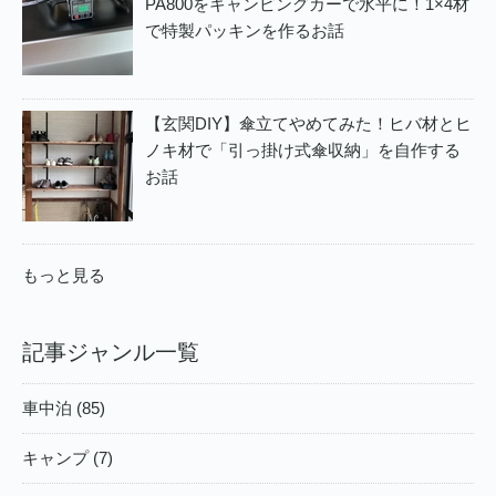
PA800をキャンピングカーで水平に！1×4材
で特製パッキンを作るお話
【玄関DIY】傘立てやめてみた！ヒバ材とヒ
ノキ材で「引っ掛け式傘収納」を自作する
お話
もっと見る
記事ジャンル一覧
車中泊 (85)
キャンプ (7)