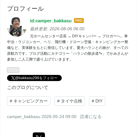
プロフィール
id:camper_bakkasu
はて
なブ
最終更新:
2026-08-06 06:00
ログ
元ホームセンター店長 → DIYキャンパー → ブロガーへ。車
中泊・ラジコンカー、ヘリ、飛行機・ドローン空撮・キャンピングカー整
Pro
備など、実体験をもとに発信しています。愛犬ハランとの旅が、すべての
原動力です。ブログ活動にカテゴリー「ハランの散歩道🐾」でかみさんが
参加し二人三脚で盛り上げていきます。
@bakkasu299をフォロー
このブログについて
#
キャンピングカー
#
タイヤ点検
#
DIY
camper_bakkasu
2026-05-24 09:00
読者になる