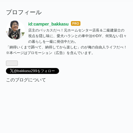
プロフィール
id:camper_bakkasu
はて
店主のバッカスだべ！元ホームセンター店長＆二級建築士の
なブ
視点を隠し味に、愛犬ハランとの車中泊やDIY、何気ない日々
ログ
の暮らしを一級に発信中だわ。
Pro
「納得いくまで調べて、納得してから楽しむ」のが俺の自由人ライフだべ！
※本ページはプロモーション（広告）を含んでいます。
@bakkasu299をフォロー
このブログについて