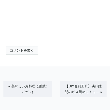
コメントを書く
«
美味しいお料理に舌鼓(
【DIY便利工具】狭い隙
˶ ᷇ 𖥦 ᷆ ˵ )
間のビス留めに！イ…
»