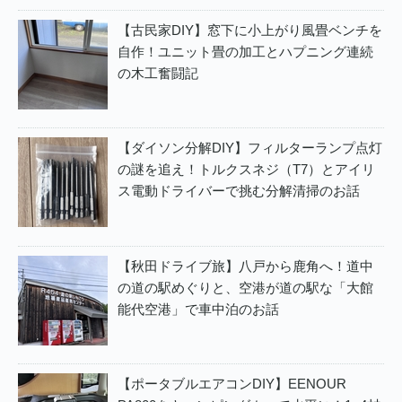
【古民家DIY】窓下に小上がり風畳ベンチを
自作！ユニット畳の加工とハプニング連続
の木工奮闘記
【ダイソン分解DIY】フィルターランプ点灯
の謎を追え！トルクスネジ（T7）とアイリ
ス電動ドライバーで挑む分解清掃のお話
【秋田ドライブ旅】八戸から鹿角へ！道中
の道の駅めぐりと、空港が道の駅な「大館
能代空港」で車中泊のお話
【ポータブルエアコンDIY】EENOUR