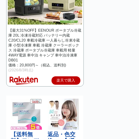
【最大31%OFF】EENOUR ポータブル冷蔵
庫 20L 冷凍冷蔵対応 バッテリー内蔵
C20/CL20 車載冷蔵庫 一人暮らし冷凍冷蔵
庫 小型冷凍庫 車載 冷蔵庫 クーラーボック
ス 冷蔵庫 ポータブル冷蔵庫 車載用 軽量
4WAY電源 車中泊 キャンプ 車中泊冷凍庫
DB01
価格：20,800円～（税込、送料別)
(2026/8/3時点)
楽天で購入