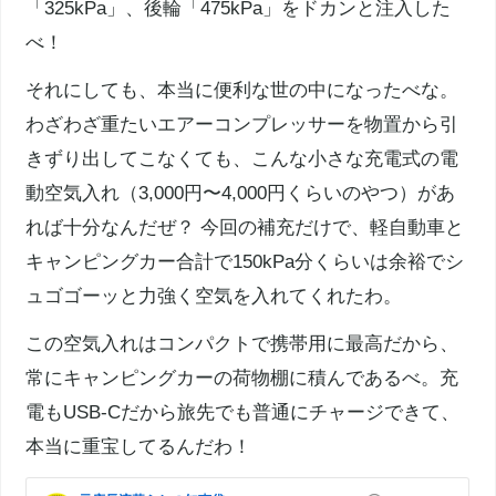
「325kPa」、後輪「475kPa」をドカンと注入した
べ！
それにしても、本当に便利な世の中になったべな。
わざわざ重たいエアーコンプレッサーを物置から引
きずり出してこなくても、こんな小さな充電式の電
動空気入れ（3,000円〜4,000円くらいのやつ）があ
れば十分なんだぜ？ 今回の補充だけで、軽自動車と
キャンピングカー合計で150kPa分くらいは余裕でシ
ュゴゴーッと力強く空気を入れてくれたわ。
この空気入れはコンパクトで携帯用に最高だから、
常にキャンピングカーの荷物棚に積んであるべ。充
電もUSB-Cだから旅先でも普通にチャージできて、
本当に重宝してるんだわ！