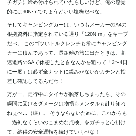
チガチに締め付けられていたらしいけど、俺の感覚
的には90N·mでちょうどいい塩梅だべな。
そしてキャンピングカーは、いつもメーカーのA4の
根拠資料に指定されている通り「120N·m」をキープ
だべ。 このゴツいトルクレンチも常にキャンピング
カーに積んであって、長距離の旅に出たときは、高
速道路のSAで休憩したときなんかを狙って「3〜4日
に一度」は必ず全ナットに緩みがないかカチンと指
差し確認してるんだわ！
万が一、走行中にタイヤが脱落しちまったら、その
瞬間に受けるダメージは物損もメンタルも計り知れ
ねぇべ…（涙）。 そうならないために、これからも
「過剰なくらいのこまめな点検」をガチッと心掛け
て、納得の安全運転を続けていくべな！