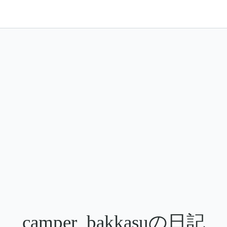
camper_bakkasuの日記