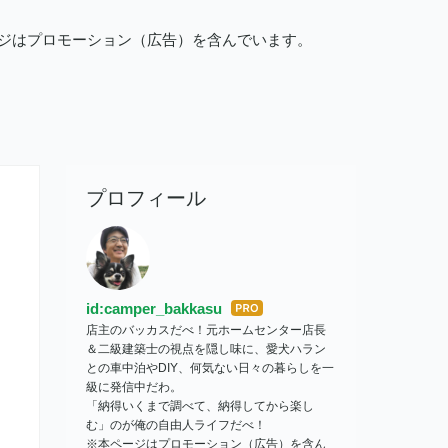
ージはプロモーション（広告）を含んでいます。
プロフィール
id:camper_bakkasu
はて
店主のバッカスだべ！元ホームセンター店長
なブ
＆二級建築士の視点を隠し味に、愛犬ハラン
ログ
との車中泊やDIY、何気ない日々の暮らしを一
Pro
級に発信中だわ。
「納得いくまで調べて、納得してから楽し
む」のが俺の自由人ライフだべ！
※本ページはプロモーション（広告）を含ん