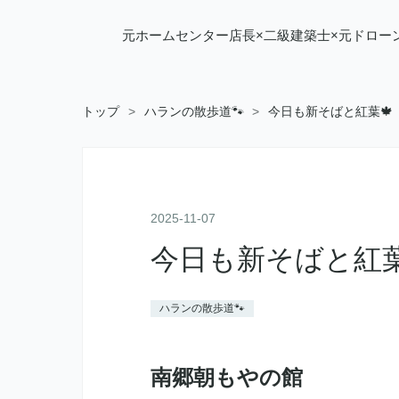
元ホームセンター店長×二級建築士×元ドロー
トップ
>
ハランの散歩道🐾
>
今日も新そばと紅葉🍁
2025
-
11
-
07
今日も新そばと紅葉
ハランの散歩道🐾
南郷朝もやの館