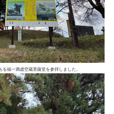
ある福一満
虚空蔵菩薩
堂を参拝しました。