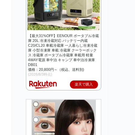
【最大31%OFF】EENOUR ポータブル冷蔵
庫 20L 冷凍冷蔵対応 バッテリー内蔵
C20/CL20 車載冷蔵庫 一人暮らし冷凍冷蔵
庫 小型冷凍庫 車載 冷蔵庫 クーラーボック
ス 冷蔵庫 ポータブル冷蔵庫 車載用 軽量
4WAY電源 車中泊 キャンプ 車中泊冷凍庫
DB01
価格：20,800円～（税込、送料別)
(2026/8/3時点)
楽天で購入